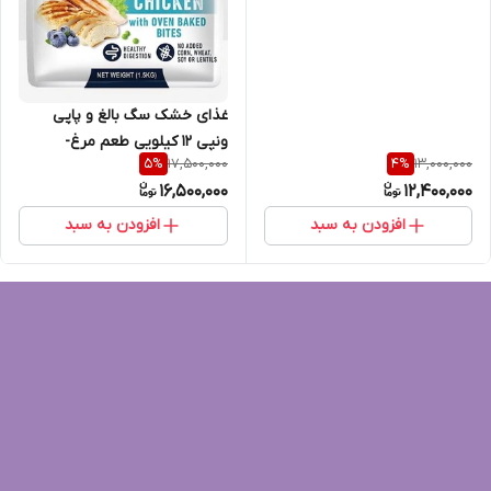
استرلایزد و کیتن
غذای خشک سگ بالغ و پاپی
ونپی 12 کیلویی طعم مرغ-
17,500,000
13,000,000
5
%
4
%
گوشت- بره و پاپی
16,500,000
12,400,000
افزودن به سبد
افزودن به سبد