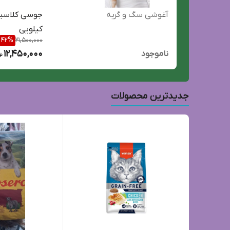
آغوشی سگ و گربه
کیلویی
42
%
21,500,000
12,450,000
ناموجود
جدیدترین محصولات