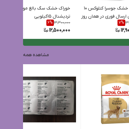
خوراک خشک جوسرا کتلوکس 10
خوراک خشک سگ بالغ مونلو
 ارسال فوری در همان روز
تردیشنال 15کیلویی
6
%
13,300,000
7
%
13
12,500,000
12,9
مشاهده همه