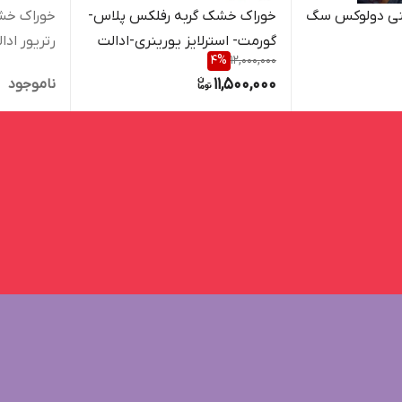
نی دولوکس سگ
خوراک خشک گربه رفلکس پلاس-
خوراک خش
گورمت- استرلایز یورینری-ادالت
رتریور ادالت و 
4
%
12,000,000
-15 کیلویی
11,500,000
ناموجود