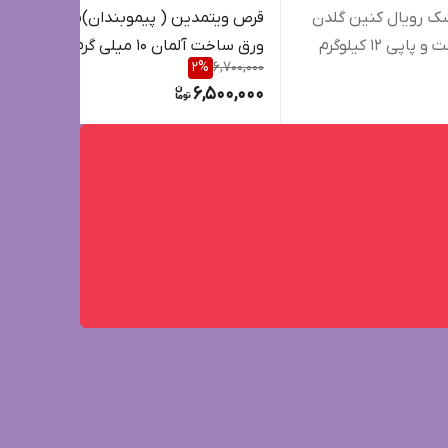
ک رویال کنین گلدن
قرص ویتمدین ( پیموبندان)یک
غذا
پاپی 12 کیلوگرم
ورق ساخت آلمان 10 میلی گرم
,000
2
%
6,700,000
گوش
000
6,500,000