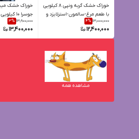
خوراک خشک گربه ونپی 8 کیلویی
خوراک خشک می
با طعم مرغ-سالمون-استرلایزد و
جوسرا 10 کیلویی
3
%
13,900,000
4
%
13,000,000
کیتن
13,400,000
12,400,000
مشاهده همه