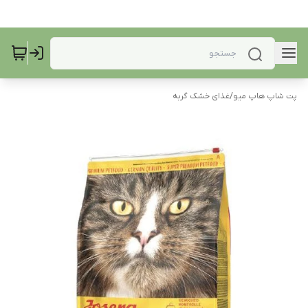
پت شاپ هاپ میو
/
غذای خشک گربه