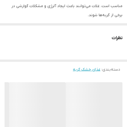
مناسب است. غلات می‌توانند باعث ایجاد آلرژی و مشکلات گوارشی در
برخی از گربه‌ها شوند.
منبع غنی پروتئین: Naturelle حاوی 32% پروتئین خام از گوشت مرغ و
ماهی قزل آلا است که برای سلامتی عضلات و عملکردهای حیاتی بدن
نظرات
گربه ضروری است.
میزان چربی متوسط: Naturelle حاوی 12% چربی خام است که برای تامین
انرژی گربه و حفظ سلامت پوست و موی او ضروری است. این میزان
دسته‌بندی
:
غذای خشک گربه
چربی برای گربه‌های بالغ با میزان فعالیت متوسط مناسب است.
pH ادرار ایده آل: Naturelle با فرمولاسیونی خاص برای حفظ سلامت
دستگاه ادراری گربه‌ها طراحی شده است. این فرمولاسیون به کاهش pH
ادرار (بین 6.0 تا 6.5) کمک می‌کند و از تشکیل سنگ‌های ادراری جلوگیری
می‌کند.