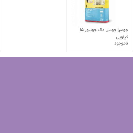
جوسرا جوسی داگ جونیور 15
کیلویی
ناموجود