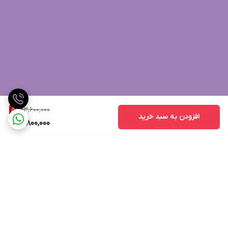
13,600,000
5
%
افزودن به سبد خرید
12,800,000
برگشت به بالا