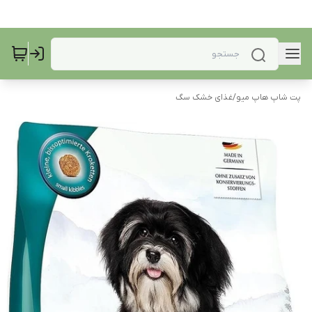
پت شاپ هاپ میو
/
غذای خشک سگ