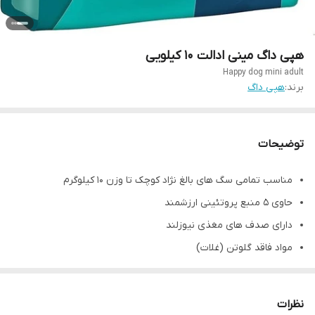
هپی داگ مینی ادالت 10 کیلویی
Happy dog mini adult
برند:
هپی داگ
توضیحات
مناسب تمامی سگ های بالغ نژاد کوچک تا وزن ۱۰ کیلوگرم
حاوی ۵ منبع پروتئینی ارزشمند
دارای صدف های مغذی نیوزلند
مواد فاقد گلوتن (غلات)
میزان چربی بالانس شده
حاوی ویتامین و مواد معدنی مورد نیاز بدن
نظرات