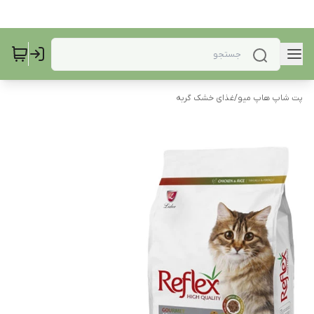
پت شاپ هاپ میو
/
غذای خشک گربه