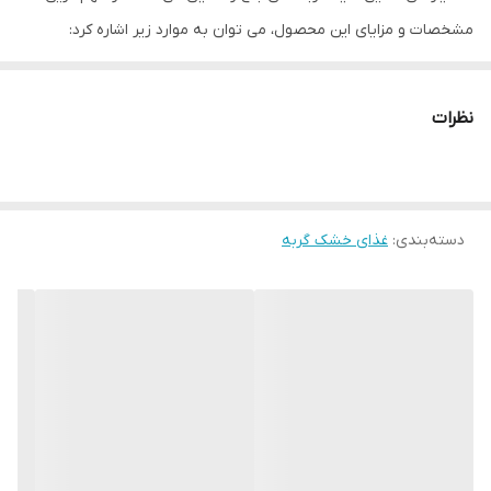
مشخصات و مزایای این محصول، می توان به موارد زیر اشاره کرد:
قابلیت هضم و جذب بالا.
افزایش درخشندگی و شفافیت پوست و موهای گربه.
نظرات
حفظ و بهبود سلامت پوست و مو.
تقویت سیستم ایمنی بدن.
بهبود عملکرد و تقویت عضلات، اندام ها و سلول های عصبی.
دسته‌بندی
:
غذای خشک گربه
حفظ و بهبود سلامت و عملکرد روده.
بهبود فرایند رشد.
بهبود قوای بدن.
دارای خاصیت آنتی هربال (جلوگیری از تشکیل گلوله های مویی و
کمک به دفع آنها).
جذب فوق العاده بالای مواد غذایی.
کنترل کننده بوی نامطبوع مدفوع.
بهبود سلامت عمومی بدن.