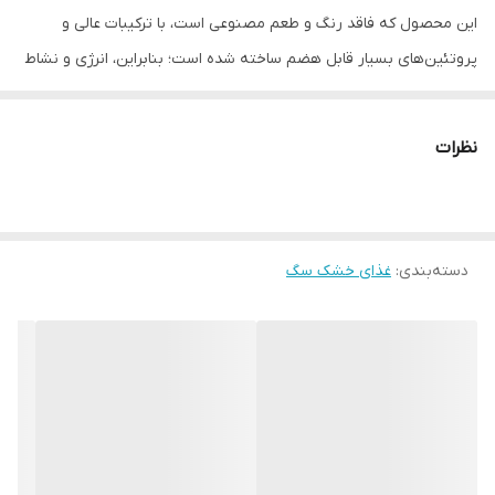
این محصول که فاقد رنگ و طعم مصنوعی است، با ترکیبات عالی و
پروتئین‌های بسیار قابل هضم ساخته شده است؛ بنابراین، انرژی و نشاط
بیشتری را برای حیوانات خانگی فراهم می‌کند.
با طعم گوشت گاو، مرغ و برنج
نظرات
مناسب برای سگ‌های بالغ همه نژادها
تامین‌کننده انرژی مورد نیاز روزانه برای سگ‌های پر انرژی
حاوی میزان بالایی از پروتئین‌های گیاهی و حیوانی
دسته‌بندی
:
غذای خشک سگ
هضم آسان و بهبود سلامت روده
کمک به سلامت پوست و مو
بدون رنگ و طعم‌دهنده‌های مصنوعی