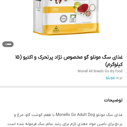
غذای سگ مونلو گو مخصوص نژاد پرتحرک و اکتیو (15
کیلوگرم)
Monell All breeds Go dry food
برند:
مونلو
توضیحات
غذای سگ مونلو Monello Go Adult Dog با طعم گوشت گاو، مرغ و
برنج برای تامین مواد مغذی لازم برای رشد سالم سگ فرموله شده است.