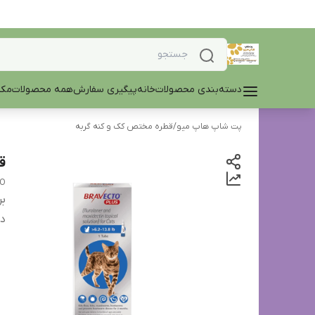
دسته‌بندی محصولات
خانه
پیگیری سفارش
همه محصولات
مکم
پت شاپ هاپ میو
/
قطره مختص کک و کنه گربه
ق
O
بر
دس