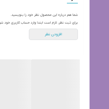
درمان از 2 ساعت پس از مصرف شروع شده و ظرف 12 ساعت، 100% همه کک و کنه های گربه شما را می کشد.
مناسب برای بچه گربه 6 ماهه تا گربه‌های بالغ، گربه مادر و شیرده
شما هم درباره این محصول نظر خود را بنویسید.
دارای تاییدیه FDA
برای ثبت نظر، لازم است ابتدا وارد حساب کاربری خود شو
توصیه شده Companion Animal Parasite Council (CAPC) برای پیشگیری و درمان
افزودن نظر
تاریخ 2027
قطره ضد انگل گربه وزن 2/8تا 6/25
در وزن های مختلف