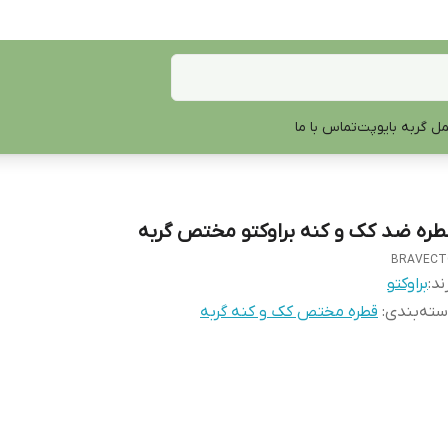
ل گربه بایوپت
تماس با ما
طره ضد کک و کنه براوکتو مختص گربه
BRAVECT
ند:
براوکتو
ته‌بندی
:
قطره مختص کک و کنه گربه