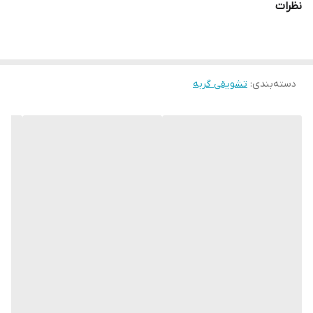
نظرات
سلامت گربه ها توصیه می شود. در این محصول غذایی از شکر و رنگ
دهنده های مصنوعی استفاده نشده اما طعم فوق‌العاده‌ای برای گربه ها
دارد. برای کسب اطلاع از قیمت و خرید پوچ گربه وینستون سایت پت
دسته‌بندی
:
آباد در خدمت شماست.
تشویقی گربه
وزن محصول 100 گرم و در بسته بندی 12 عددی می باشد.