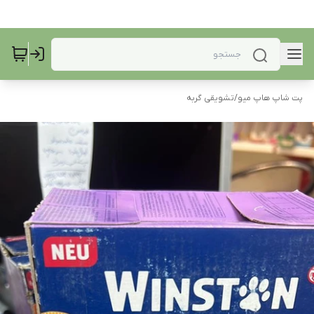
پت شاپ هاپ میو
/
تشویقی گربه