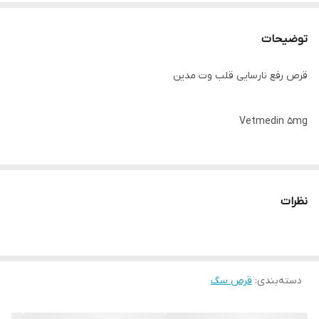
توضیحات
قرص رفع نارسایی قلب وت مدین
Vetmedin 5mg
نظرات
🔸معرفی کامل داروی وت مدین
قرص وت مدین (Vetmedin) یکی از پیشرفته‌ترین و مؤثرترین داروهای
دسته‌بندی
:
قرص سگ
تخصصی قلب در دنیای دامپزشکی است که توسط شرکت معتبر
Boehringer Ingelheim آلمان تولید می‌شود. ماده فعال این دارو،