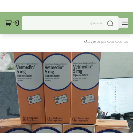
پت شاپ هاپ میو
/
قرص سگ