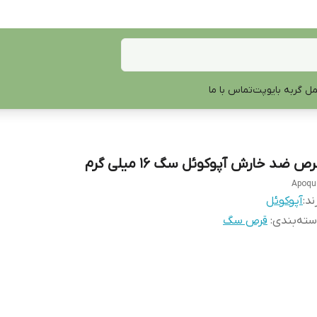
ل گربه بایوپت
تماس با ما
ص ضد خارش آپوکوئل سگ 16 میلی گرم
Apoqu
ند:
آپوکوئل
ته‌بندی
:
قرص سگ