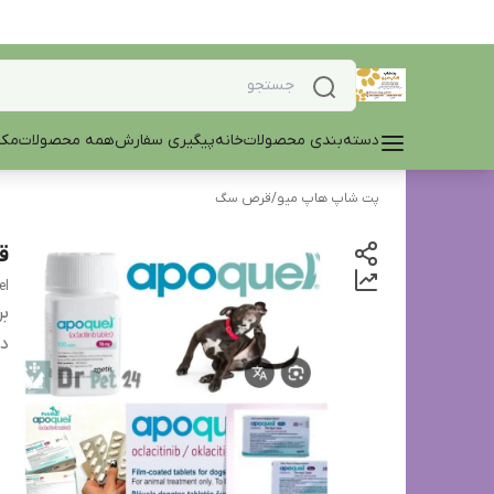
دسته‌بندی محصولات
خانه
پیگیری سفارش
همه محصولات
مکم
پت شاپ هاپ میو
/
قرص سگ
قر
el
بر
دس