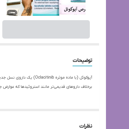
توضیحات
آپوکوئل (با ماده موثره b
برخلاف داروهای قدیمی‌تر مانند استروئیدها که عوارض ج
آپوکوئل به سرعت چرخه خارش-خراش را متوقف می‌کند و 
نظرات