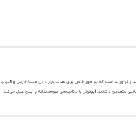
Oclacitini) یک داروی نسل جدید و نوآورانه است که به طور خاص برای هدف قرار دادن منشا خا
انبی متعددی داشتند، آپوکوئل با مکانیسمی هوشمندانه و ایمن عمل می‌کند.
مکانیسم اثر: این دارو با مهار آنزیم‌هایی به نام “جانوس کیناز” (JAK) عمل می‌کند. این آنزیم‌ها نقش کل
به پوست فرصت بازسازی و التیام می‌دهد.