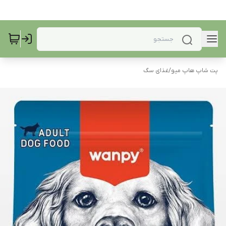
پت شاپ هاپ میو
/
غذای سگ