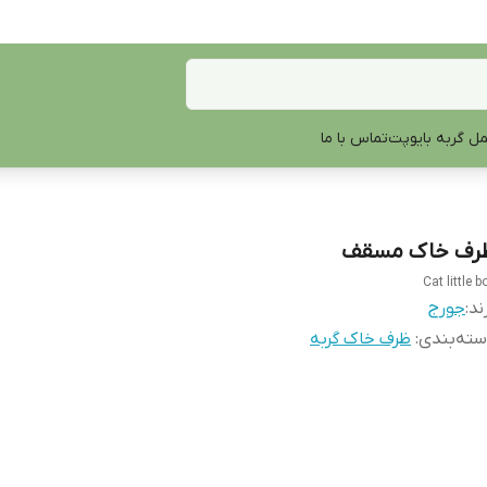
ل گربه بایوپت
تماس با ما
رف خاک مسقف
Cat little b
ند:
جورج
ته‌بندی
:
ظرف خاک گربه