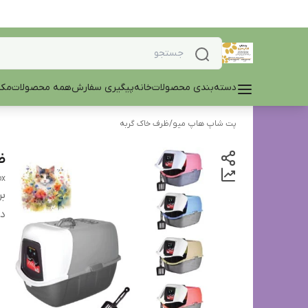
دسته‌بندی محصولات
خانه
پیگیری سفارش
همه محصولات
مکم
پت شاپ هاپ میو
/
ظرف خاک گربه
ظ
ox
بر
دس