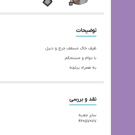
توضیحات
ظرف خاک مسقف جرج و دنیل
با دوام و مستحکم
به همراه بیلچه
نقد و بررسی
سایز جعبه
77×57×42