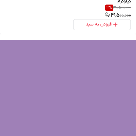
کیلوگرم
30,500,000
3
%
29,500,000
افزودن به سبد