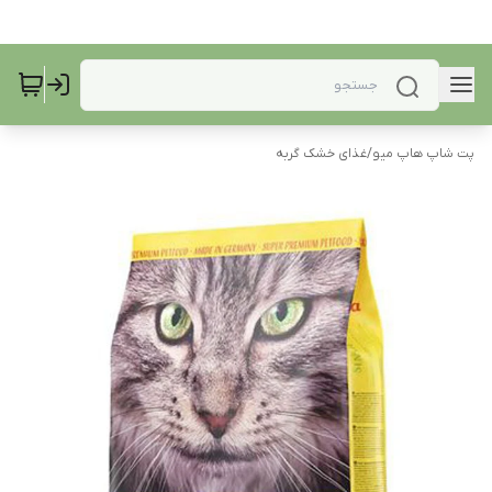
پت شاپ هاپ میو
/
غذای خشک گربه