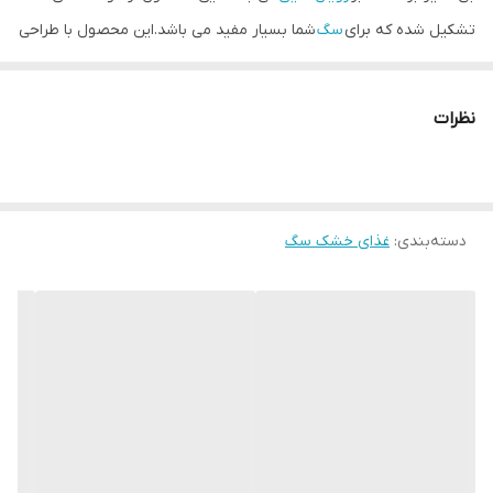
تشکیل شده که برای
سگ
شما بسیار مفید می باشد.این محصول با طراحی
فوق العاده و منحصر به فردی که دارد با سگ آلمانی ژرمن شپرد بسیار
سازگار است. اندازه ی دانه های این غذا طوری طراحی شده است که هضم
نظرات
آن نیز برای سگ ها آسان و راحت می باشد.این محصولمنبع با کیفیت و
غنی از اسیدهای چرب امگا 6، امگا 3، روغن ماهی (EPA و DHA) و انواع
ویتامین های خاص می باشد که تمامی این ها باعث شده است که غذای
دسته‌بندی
:
غذای خشک سگ
ژرمن شپرد ادالت برای پوست و موی سگ بسیار مناسب باشد.
ژرمن شپرد نژادی بسیار فعال و هوشمند است. از آنجا که هر نژادی
شرایط خاص خود را دارد ، غذایی که برای سگ خود انتخاب می کنید مهم
است.Royal Canin Dog German shepherd Adult باعث افزایش سلامت
دستگاه گوارش می شود. رویال کنین مخصوص سگ نژاد ژرمن شپرد
بالغ به لطف گنجاندن L.I.P بسیار قابل هضم است. پروتئین ها و مجموعه
ای از الیاف خاص که تخمیر روده را محدود کرده و همزمان به حفظ تعادل
خوب فلور روده کمک می کند.همچنین حاوی
اسیدهای چرب امگا 3 EPA