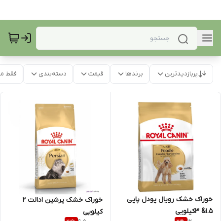
پربازدیدترین
برندها
قیمت
دسته‌بندی
فقط م
خوراک خشک رویال پودل پاپی
خوراک خشک پرشین ادالت 2
1.5& 3کیلویی
کیلویی