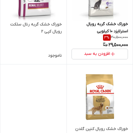
خوراک خشک گربه رویال
خوراک خشک گربه رنال سلکت
استرلایزد 10 کیلویی
رویال کپی 2
30,500,000
3
%
29,500,000
افزودن به سبد
ناموجود
خوراک خشک رویال کنین گلدن