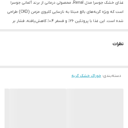
غذای خشک جوسرا مدل Renal، محصولی درمانی از برند آلمانی جوسرا
است که ویژه گربه‌های بالغ مبتلا به نارسایی کلیوی مزمن (CKD) طراحی
شده است. این غذا با پروتئین ۲۶٪ و فسفر ۰.۴٪ کاهش‌یافته، فشار بر
کلیه‌ها را کم می‌کند و با افزودن ویتامین‌های گروه B، گزنه و روغن ماهی
سالمون، به حفظ عملکرد کلیه، تقویت سیستم ایمنی و جلوگیری از لاغری
نظرات
کمک می‌نماید12. مناسب برای گربه‌هایی با مشکلات مجاری ادراری، هضم
آسان و طعم جذاب دارد، اما مصرف آن باید تحت نظر دامپزشک باشد.
دسته‌بندی
:
خوراک خشک گربه
با پروتئین و فسفر کاهش‌یافته، تولید مواد زائد نیتروژنی را کم کرده و
پیشرفت بیماری کلیوی را کند می‌کند. گزنه ضدالتهاب، دفع ادراری را
1
2
افزایش می‌دهد
.
تقویت تغذیه و جلوگیری از لاغری