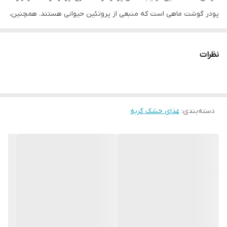
پودر گوشت ماهی است که منبعی از پروتئین حیوانی هستند. همچنین،
این غذا شامل پروتئین گیاهی، روغن ماهی، روغن سویا، چربی حیوانی،
گلوتن ذرت، فیبر گیاهی، آرد برنج، مخمر، روغن گل گاوزبان، پالپ، چغندر
نظرات
قند، امگا۳، امگا۶، ویتأمین A، ویتأمینE، ویتأمین D، ید، سلنیوم، روی،
مس و تائورین است. این مواد ترکیبی از پروتئین، چربی، کربوهیدرات و
ویتامین‌ها و مواد معدنی است که نیازهای غذایی گربه‌های بالغ را برطرف
دسته‌بندی
:
غذای خشک گربه
می‌کند. غذای خشک برای گربه‌های بالغ می‌تواند بخشی از رژیم غذایی
آن‌ها باشد. اما برای تضمین تغذیه مناسب گربه‌های بالغ، باید به نکات
زیر توجه کنید: 1. تنوع غذا: گربه‌ها نیاز به تنوع در رژیم غذایی دارند.
بهتر است غذاهای خشک را با غذاهای مرطوب و تازه ترکیب کنید تا
گربه‌ها از تمامی عناصر تغذیه‌ای مورد نیازشان بهره‌مند شوند. 2. تغذیه
تعادل‌یافته: اطمینان حاصل کنید که غذای خشکی که برای گربه‌های بالغ
استفاده می‌کنید، دارای تمامی عناصر تغذیه‌ای مورد نیاز گربه‌ها مانند
پروتئین، چربی، ویتامین‌ها، مواد معدنی و فیبر باشد. 3. مصرف آب: غذای