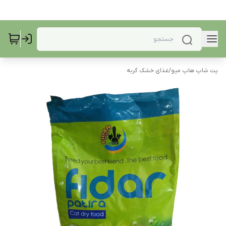
پت شاپ هاپ میو
/
غذای خشک گربه