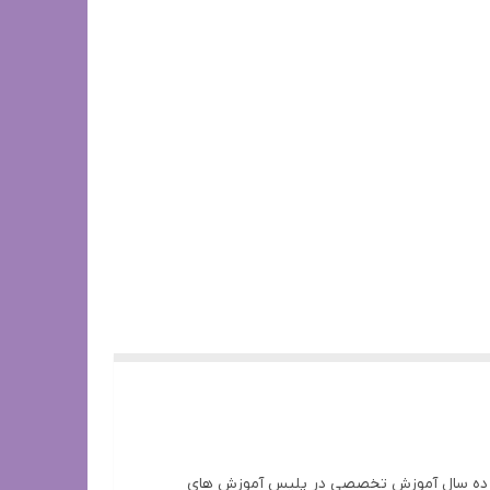
قبولی تست آزمون Bh تشکر فراوان از دوستان عزیزم سگ های کار آموزش و پرورش سگ های بلژین مالينويز و ژرمن شپهرد با بیش از ده سال آموزش تخصصی در پلیس ‏‎آموزش های