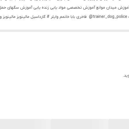
دوست داران سگ ‏‎مجهز به پانسیون جهت نگهداری سگ ‏‎ @trainer_dog_police فاخری بابا خانمم و
بلک #. _اصیل مالینویز
ید.