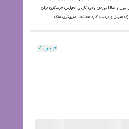
دستوری ‏‎آموزش مقدماتی ‏‎آموزش تکمیلی ‏‎آموزش گارد ‏‎آموزش میدان موانع ‏‎آموزش تخصصی مواد یابی زنده یابی ‏‎آموزش سگهای حمل پول و طلا ‏‎آموزش بادی گاردی ‏‎آموزش مربیگری برای
ایلر # گارداسیل مالینویز مالینویز ورک سیبل و تربیت گارد محافظ.. مربیگری سگ
افزودن نظر